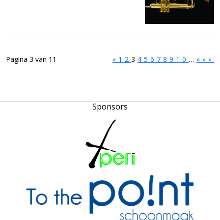
Pagina 3 van 11
«
1
2
3
4
5
6
7
8
9
10
…
»
»»
Sponsors