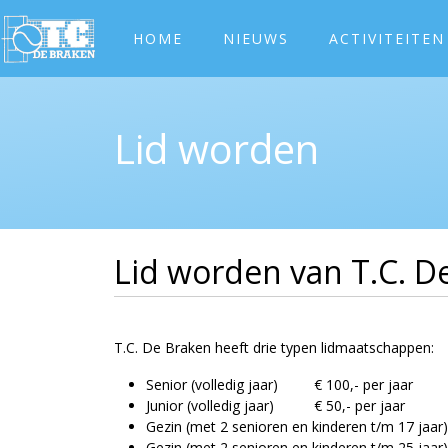
HOME
NIEUWS
ACTIVITEITEN
Lid worden
Lid worden van T.C. D
T.C. De Braken heeft drie typen lidmaatschappen:
Senior (volledig jaar)
€ 100,- per jaar
Junior (volledig jaar)
€ 50,- per jaar
Gezin (met 2 senioren en kinderen t/m 17 jaar)
Gezin (met 2 senioren en kinderen t/m 25 jaar)