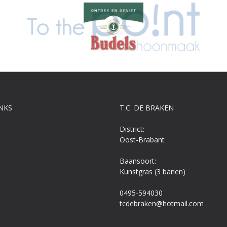
NKS
T.C. DE BRAKEN
District:
Oost-Brabant
Baansoort:
Kunstgras (3 banen)
0495-594030
tcdebraken@hotmail.com