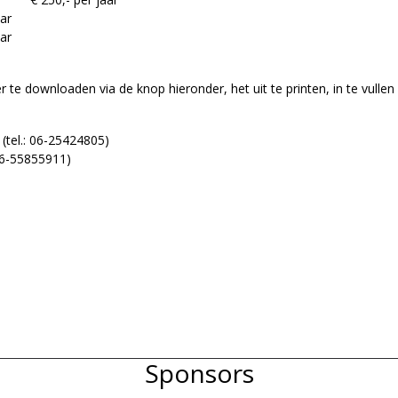
aar
aar
 te downloaden via de knop hieronder, het uit te printen, in te vulle
(tel.: 06-25424805)
 06-55855911)
Sponsors