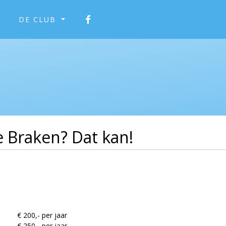
DE CLUB
e Braken? Dat kan!
€ 200,- per jaar
€ 250,- per jaar